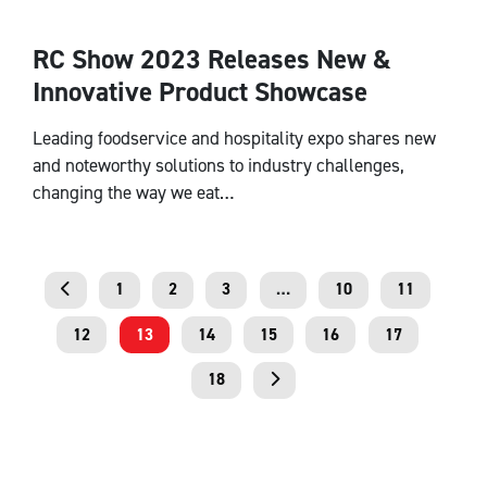
RC Show 2023 Releases New &
National
Innovative Product Showcase
Leading foodservice and hospitality expo shares new
and noteworthy solutions to industry challenges,
changing the way we eat…
1
2
3
…
10
11
12
13
14
15
16
17
18