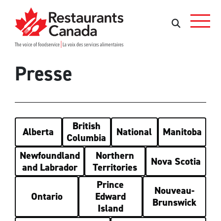
Skip to Main Content
Rechercher
Rechercher
Presse
British
Alberta
National
Manitoba
Columbia
Newfoundland
Northern
Nova Scotia
and Labrador
Territories
Prince
Nouveau-
Ontario
Edward
Brunswick
Island