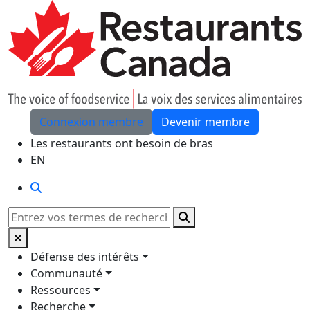
Skip to Main Content
Connexion membre
Devenir membre
Les restaurants ont besoin de bras
EN
Rechercher
Rechercher
Défense des intérêts
Communauté
Ressources
Recherche